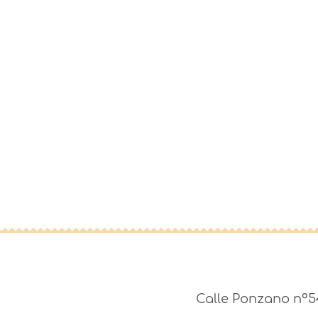
ven a visitarnos
Calle Ponzano nº5