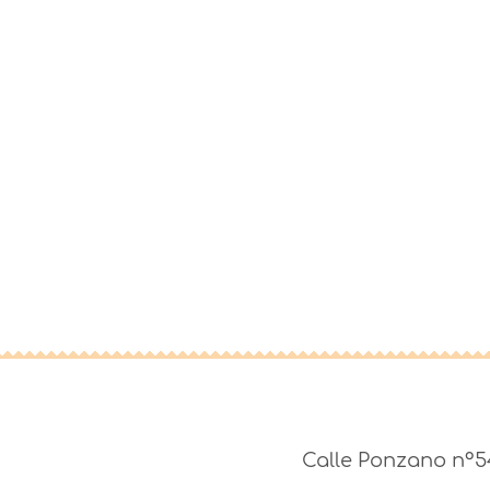
ven a visitarnos
Calle Ponzano nº5