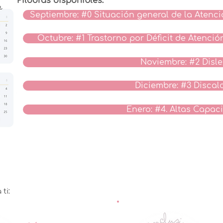
Píldoras disponibles:
Septiembre: #0 Situación general de la Atenc
Octubre: #1 Trastorno por Déficit de Atenci
Noviembre: #2 Disle
Diciembre: #3 Discal
Enero: #4. Altas Capac
i:​