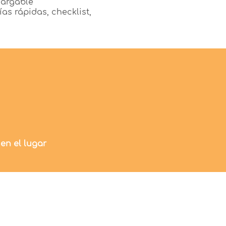
cargable
ías rápidas, checklist,
 en el lugar