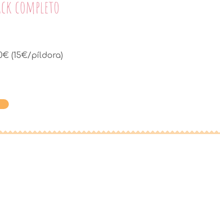
ack completo
0€ (15€/píldora)