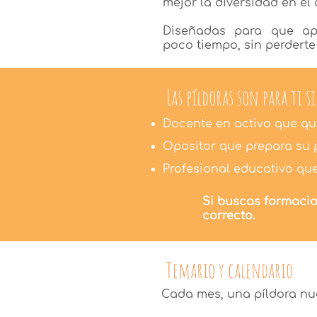
mejor la diversidad en el 
Diseñadas para que ap
poco tiempo, sin perderte 
Las píldoras son para ti si 
Docente en activo que qui
Opositor que prepara su 
Profesional educativo q
Si buscas formacion
correcto.
Temario y calendario
Cada mes, una píldora nu