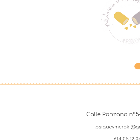
ven a visitarnos
Calle Ponzano nº5
psiqueymeraki@g
614 05 12 0