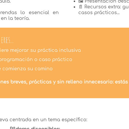
aula.
🖼️ Presentación des
📄 Recursos extra: gu
rendas lo esencial en
casos prácticos...
en la teoría.
eres...
ere mejorar su práctica inclusiva
programación o caso práctico
ue comienza su camino
es breves, prácticas y sin relleno innecesario: estás
eva centrada en un tema específico: