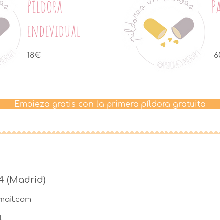
Píldora
P
individual
18€
6
Empieza gratis con la primera píldora gratuita
4 (Madrid)
mail.com
4