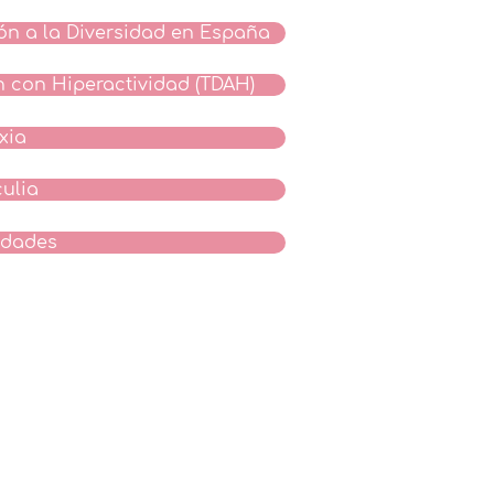
ión a la Diversidad en España
ón con Hiperactividad (TDAH)
xia
culia
idades